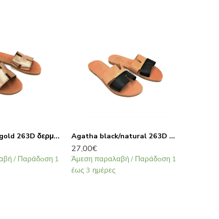
Agatha pink gold 263D δερμάτινα σανδάλια
Agatha black/natural 263D δερμάτινα σανδάλια
27,00
€
26,00
€
–
αβή / Παράδoση 1
Άμεση παραλαβή / Παράδoση 1
Άμεση π
έως 3 ημέρες
έως 3 ημ