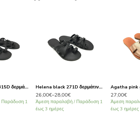
Anastasia black 315D δερμάτινα σανδάλια
Helena black 271D δερμάτινα σανδάλια
26,00
€
–
28,00
€
27,00
€
/ Παράδoση 1
Άμεση παραλαβή / Παράδoση 1
Άμεση παραλ
έως 3 ημέρες
έως 3 ημέρες