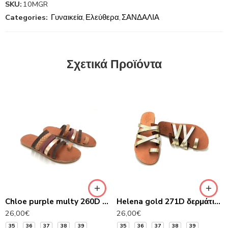
SKU:
10MGR
Categories:
Γυναικεία
,
Ελεύθερα
,
ΣΑΝΔΑΛΙΑ
Σχετικά Προϊόντα
Chloe purple multy 260D δερμάτινα σανδάλια
Helena gold 271D δερμάτινα σανδάλια
26,00
€
26,00
€
35
36
37
38
39
35
36
37
38
39