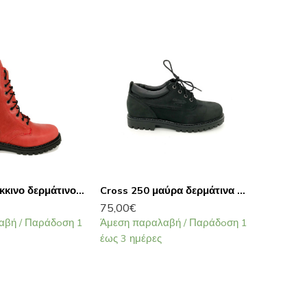
Cross 470 κόκκινο δερμάτινο αρβυλάκι
Cross 250 μαύρα δερμάτινα σκαρπίνια
75,00
€
95,00
€
αβή / Παράδoση 1
Άμεση παραλαβή / Παράδoση 1
Άμεση π
έως 3 ημέρες
έως 3 ημ