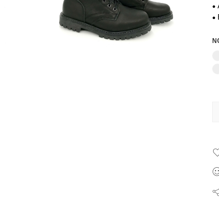
•
•
Ν