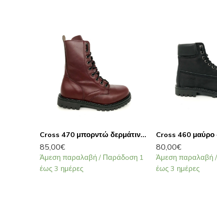
Cross 470 μπορντώ δερμάτινο αρβυλάκι
85,00
€
80,00
€
Άμεση παραλαβή / Παράδoση 1
Άμεση παραλαβή 
έως 3 ημέρες
έως 3 ημέρες